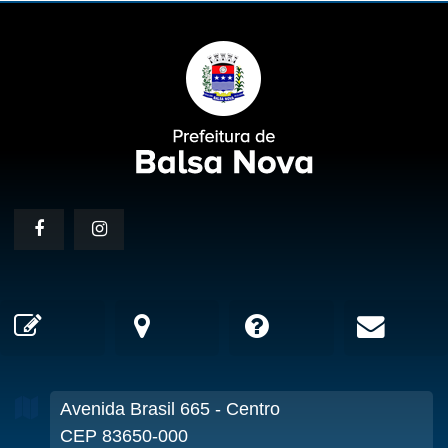
Avenida Brasil
665
- Centro
CEP 83650-000