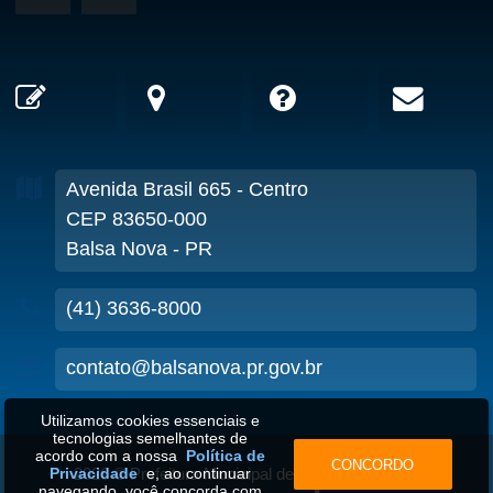
Avenida Brasil
665
- Centro
CEP 83650-000
Balsa Nova - PR
(41) 3636-8000
contato@balsanova.pr.gov.br
Utilizamos cookies essenciais e
tecnologias semelhantes de
acordo com a nossa
Política de
CONCORDO
Privacidade
2026
©
Prefeitura Municipal de Balsa Nova-PR
e, ao continuar
•
navegando, você concorda com