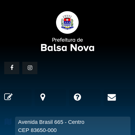
Avenida Brasil
665
- Centro
CEP 83650-000